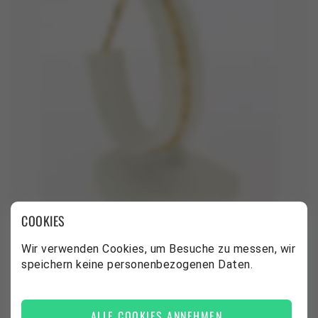
COOKIES
Wir verwenden Cookies, um Besuche zu messen, wir
speichern keine personenbezogenen Daten.
14 KARAAT ANKER ARMBANDJE - 19,5 CM
ALLE COOKIES ANNEHMEN
489,00