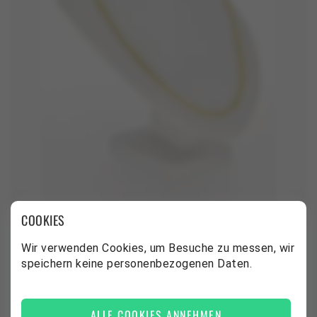
COOKIES
Wir verwenden Cookies, um Besuche zu messen, wir
14 KARAAT ANKER SCHAKELKETTING - 61,5 CM
speichern keine personenbezogenen Daten.
2.199,00
ALLE COOKIES ANNEHMEN